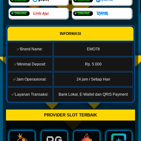
INFORMASI
✅Brand Name:
EMO78
✅Minimal Deposit:
Rp. 5.000
✅Jam Operasional:
24 jam / Setiap Hari
✅Layanan Transaksi:
Bank Lokal, E-Wallet dan QRIS Payment
PROVIDER SLOT TERBAIK